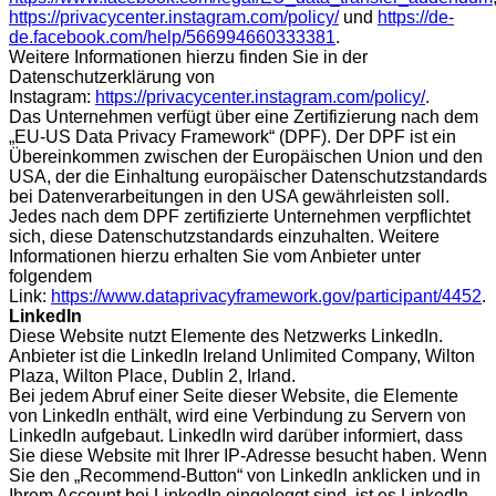
https://privacycenter.instagram.com/policy/
und
https://de-
de.facebook.com/help/566994660333381
.
Weitere Informationen hierzu finden Sie in der
Datenschutzerklärung von
Instagram:
https://privacycenter.instagram.com/policy/
.
Das Unternehmen verfügt über eine Zertifizierung nach dem
„EU-US Data Privacy Framework“ (DPF). Der DPF ist ein
Übereinkommen zwischen der Europäischen Union und den
USA, der die Einhaltung europäischer Datenschutzstandards
bei Datenverarbeitungen in den USA gewährleisten soll.
Jedes nach dem DPF zertifizierte Unternehmen verpflichtet
sich, diese Datenschutzstandards einzuhalten. Weitere
Informationen hierzu erhalten Sie vom Anbieter unter
folgendem
Link:
https://www.dataprivacyframework.gov/participant/4452
.
LinkedIn
Diese Website nutzt Elemente des Netzwerks LinkedIn.
Anbieter ist die LinkedIn Ireland Unlimited Company, Wilton
Plaza, Wilton Place, Dublin 2, Irland.
Bei jedem Abruf einer Seite dieser Website, die Elemente
von LinkedIn enthält, wird eine Verbindung zu Servern von
LinkedIn aufgebaut. LinkedIn wird darüber informiert, dass
Sie diese Website mit Ihrer IP-Adresse besucht haben. Wenn
Sie den „Recommend-Button“ von LinkedIn anklicken und in
Ihrem Account bei LinkedIn eingeloggt sind, ist es LinkedIn