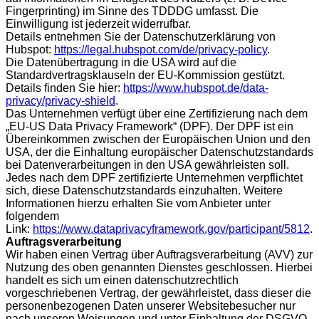
Fingerprinting) im Sinne des TDDDG umfasst. Die
Einwilligung ist jederzeit widerrufbar.
Details entnehmen Sie der Datenschutzerklärung von
Hubspot:
https://legal.hubspot.com/de/privacy-policy
.
Die Datenübertragung in die USA wird auf die
Standardvertragsklauseln der EU-Kommission gestützt.
Details finden Sie hier:
https://www.hubspot.de/data-
privacy/privacy-shield
.
Das Unternehmen verfügt über eine Zertifizierung nach dem
„EU-US Data Privacy Framework“ (DPF). Der DPF ist ein
Übereinkommen zwischen der Europäischen Union und den
USA, der die Einhaltung europäischer Datenschutzstandards
bei Datenverarbeitungen in den USA gewährleisten soll.
Jedes nach dem DPF zertifizierte Unternehmen verpflichtet
sich, diese Datenschutzstandards einzuhalten. Weitere
Informationen hierzu erhalten Sie vom Anbieter unter
folgendem
Link:
https://www.dataprivacyframework.gov/participant/5812
.
Auftragsverarbeitung
Wir haben einen Vertrag über Auftragsverarbeitung (AVV) zur
Nutzung des oben genannten Dienstes geschlossen. Hierbei
handelt es sich um einen datenschutzrechtlich
vorgeschriebenen Vertrag, der gewährleistet, dass dieser die
personenbezogenen Daten unserer Websitebesucher nur
nach unseren Weisungen und unter Einhaltung der DSGVO