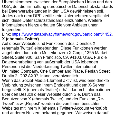
Übereinkommen zwischen der Europäischen Union und den
USA, der die Einhaltung europäischer Datenschutzstandards
bei Datenverarbeitungen in den USA gewährleisten soll.
Jedes nach dem DPF zertifizierte Unternehmen verpflichtet
sich, diese Datenschutzstandards einzuhalten. Weitere
Informationen hierzu erhalten Sie vom Anbieter unter
folgendem
Link:
https://www.dataprivacyframework.gov/participant/4452
.
X (ehemals Twitter)
Auf dieser Website sind Funktionen des Dienstes X
(ehemals Twitter) eingebunden. Diese Funktionen werden
angeboten durch den Mutterkonzern X Corp., 1355 Market
Street, Suite 900, San Francisco, CA 94103, USA. Für die
Datenverarbeitung von außerhalb der USA lebenden
Personen ist die Niederlassung Twitter International
Unlimited Company, One Cumberland Place, Fenian Street,
Dublin 2, D02 AX07, Irland, verantwortlich.
Wenn das Social-Media-Element aktiv ist, wird eine direkte
Verbindung zwischen Ihrem Endgerät und dem X-Server
hergestellt. X (ehemals Twitter) erhält dadurch Informationen
über den Besuch dieser Website durch Sie. Durch das
Benutzen von X (ehemals Twitter) und der Funktion „Re-
Tweet“ bzw. „Repost“ werden die von Ihnen besuchten
Websites mit Ihrem X (ehemals Twitter)-Account verknüpft
und anderen Nutzern bekannt gegeben. Wir weisen darauf